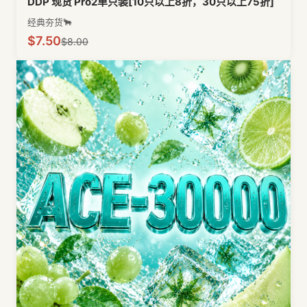
DDP 现货 Pro2单只装[10只以上8折，30只以上75折]
经典夯货🐂
$
7.50
$
8.00